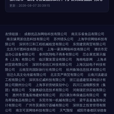
更新：2026-08-07 20:39:15
友情链接：
成都优品加网络科技有限公司
南京乐雀食品有限公司
南京缘周派信息科技有限公司
苏州猎头公司
上海学径网络科技有
限公司
深圳市江和工程机械租赁有限公司
东营建营商贸有限公司
北京月吖图科技有限公司
上海一家亲网络科技有限公司
潍坊市宏
远办公设备有限公司
泰州凯翔电子商务有限公司
芯企展览展示服
务（上海）有限公司
临沂聚发置业有限公司
海南电影网
上海卓
屿贸易有限公司
深圳市创信汇科技有限公司
上海沉姑电子科技有
限公司
云南至尚国际旅行社有限公司
杭州焕旭信息技术有限公司
宿迁久高文化传媒有限公司
北京页严商贸有限公司
云南川滇建设
工程有限公司
深圳东亿威科技有限公司
浙江远盛建筑装饰设计有
限公司鄞州分公司
上海享祈营销策划中心
四川江油顺辉投资（集
团）有限公司
安徽奥硕信息技术有限公司
河南珑匠供应链有限公
司
惠州市景逸装饰建材有限公司
四川康尔寿保健品有限公司
青
岛帮厨食品有限公司
东莞市旭一机械有限公司
梁平县嘉逸装饰设
计有限公司
广州市昊康医疗器械有限公司
深圳首之投资管理有限
公司
南京可居网络科技有限公司
天气预报
咸阳市秦都区绿德食